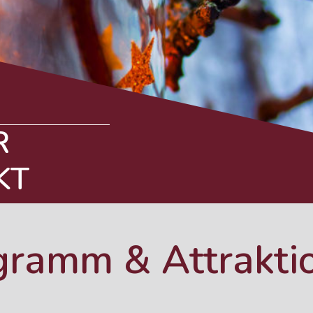
R
KT
gramm & Attrakti